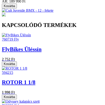
ÁR:
189 990 Ft
Kosárba
KAPCSOLÓDÓ TERMÉKEK
760719
Fly
FlyBikes Üléssín
2 752 Ft
Kosárba
594215
ROTOR 1 1/8
1 990 Ft
Kosárba