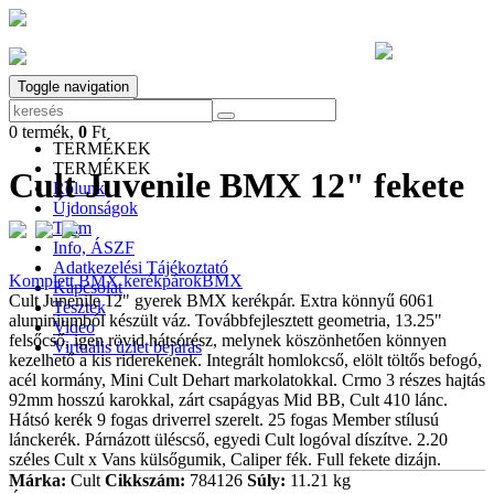
Toggle navigation
0
termék,
0
Ft
0
termék,
0
Ft
TERMÉKEK
TERMÉKEK
Cult Juvenile BMX
12" fekete
Rólunk
Újdonságok
Team
Info, ÁSZF
Adatkezelési Tájékoztató
Komplett BMX kerékpárok
BMX
Kapcsolat
Cult Junenile 12" gyerek BMX kerékpár. Extra könnyű 6061
Tesztek
aluminiumból készült váz. Továbbfejlesztett geometria, 13.25"
Video
felsőcső, igen rövid hátsórész, melynek köszönhetően könnyen
Virtuális üzlet bejárás
kezelhető a kis riderekenek. Integrált homlokcső, elölt töltős befogó,
acél kormány, Mini Cult Dehart markolatokkal. Crmo 3 részes hajtás
92mm hosszú karokkal, zárt csapágyas Mid BB, Cult 410 lánc.
Hátsó kerék 9 fogas driverrel szerelt. 25 fogas Member stílusú
lánckerék. Párnázott üléscső, egyedi Cult logóval díszítve. 2.20
széles Cult x Vans külsőgumik, Caliper fék. Full fekete dizájn.
Márka:
Cult
Cikkszám:
784126
Súly:
11.21 kg