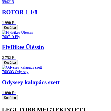
594215
ROTOR 1 1/8
1 990 Ft
Kosárba
760719
Fly
FlyBikes Üléssín
2 752 Ft
Kosárba
760303
Odyssey
Odyssey kalapács szett
1 890 Ft
Kosárba
LEGUTÓBB MEGTEKINTETT