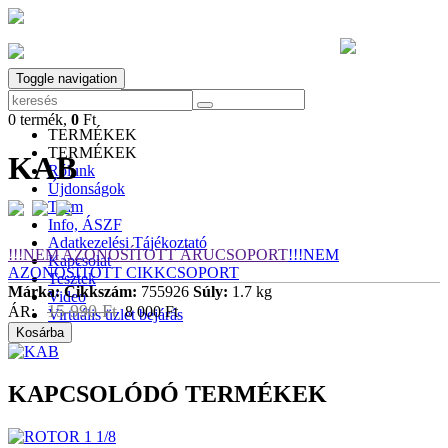
Toggle navigation
0
termék,
0
Ft
0
termék,
0
Ft
TERMÉKEK
TERMÉKEK
KAB
Rólunk
Újdonságok
Team
Info, ÁSZF
Adatkezelési Tájékoztató
!!!NEM AZONOSÍTOTT ÁRUCSOPORT
!!!NEM
Kapcsolat
AZONOSÍTOTT CIKKCSOPORT
Tesztek
Márka:
Cikkszám:
755926
Súly:
1.7 kg
Video
15 990 Ft
ÁR:
8 000 Ft
Virtuális üzlet bejárás
Kosárba
KAPCSOLÓDÓ TERMÉKEK