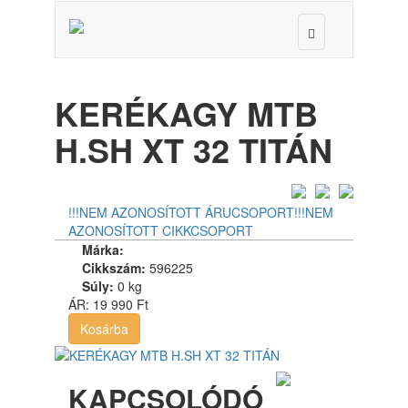
Toggle
navigation
KERÉKAGY MTB
H.SH XT 32 TITÁN
!!!NEM AZONOSÍTOTT ÁRUCSOPORT
!!!NEM
AZONOSÍTOTT CIKKCSOPORT
Márka:
Cikkszám:
596225
Súly:
0 kg
ÁR:
19 990 Ft
Kosárba
KAPCSOLÓDÓ