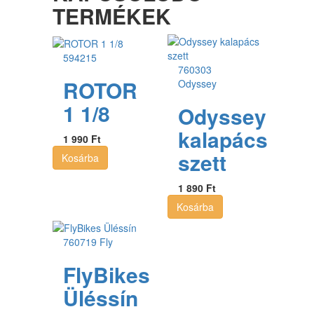
TERMÉKEK
594215
760303
ROTOR
Odyssey
1 1/8
Odyssey
kalapács
1 990 Ft
szett
Kosárba
1 890 Ft
Kosárba
760719
Fly
FlyBikes
Üléssín