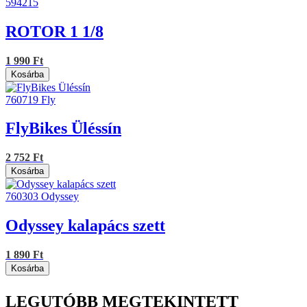
594215
ROTOR 1 1/8
1 990 Ft
Kosárba
760719
Fly
FlyBikes Üléssín
2 752 Ft
Kosárba
760303
Odyssey
Odyssey kalapács szett
1 890 Ft
Kosárba
LEGUTÓBB MEGTEKINTETT