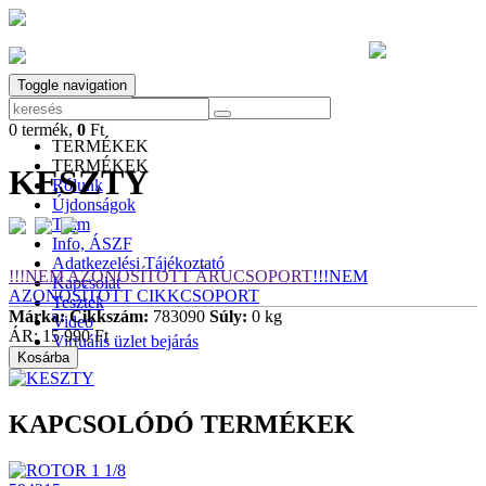
Toggle navigation
0
termék,
0
Ft
0
termék,
0
Ft
TERMÉKEK
TERMÉKEK
KESZTY
Rólunk
Újdonságok
Team
Info, ÁSZF
Adatkezelési Tájékoztató
!!!NEM AZONOSÍTOTT ÁRUCSOPORT
!!!NEM
Kapcsolat
AZONOSÍTOTT CIKKCSOPORT
Tesztek
Márka:
Cikkszám:
783090
Súly:
0 kg
Video
ÁR:
15 990 Ft
Virtuális üzlet bejárás
Kosárba
KAPCSOLÓDÓ TERMÉKEK