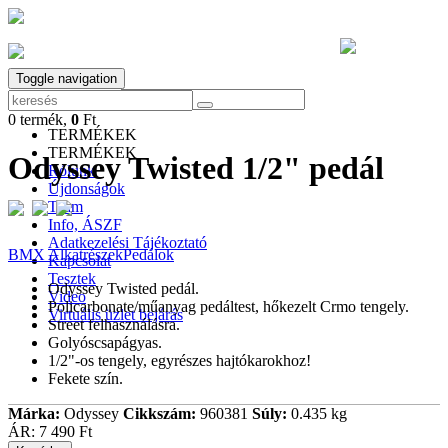
Toggle navigation
0
termék,
0
Ft
0
termék,
0
Ft
TERMÉKEK
TERMÉKEK
Odyssey Twisted 1/2" pedál
Rólunk
Újdonságok
Team
Info, ÁSZF
Adatkezelési Tájékoztató
BMX Alkatrészek
Pedálok
Kapcsolat
Tesztek
Odyssey Twisted pedál.
Video
Policarbonate/műanyag pedáltest, hőkezelt Crmo tengely.
Virtuális üzlet bejárás
Street felhasználásra.
Golyóscsapágyas.
1/2"-os tengely, egyrészes hajtókarokhoz!
Fekete szín.
Márka:
Odyssey
Cikkszám:
960381
Súly:
0.435 kg
ÁR:
7 490 Ft