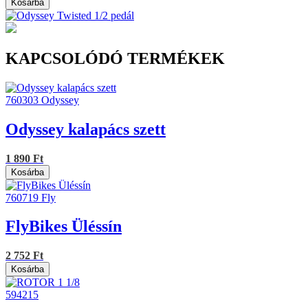
Kosárba
KAPCSOLÓDÓ TERMÉKEK
760303
Odyssey
Odyssey kalapács szett
1 890 Ft
Kosárba
760719
Fly
FlyBikes Üléssín
2 752 Ft
Kosárba
594215