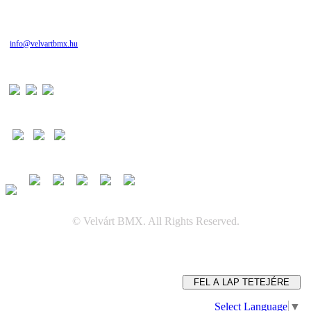
info@velvartbmx.hu
© Velvárt BMX. All Rights Reserved.
FEL A LAP TETEJÉRE
Select Language
▼