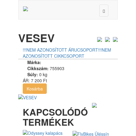
Toggle
navigation
VESEV
!!!NEM AZONOSÍTOTT ÁRUCSOPORT
!!!NEM
AZONOSÍTOTT CIKKCSOPORT
Márka:
Cikkszám:
755903
Súly:
0 kg
ÁR:
7 200 Ft
Kosárba
KAPCSOLÓDÓ
TERMÉKEK