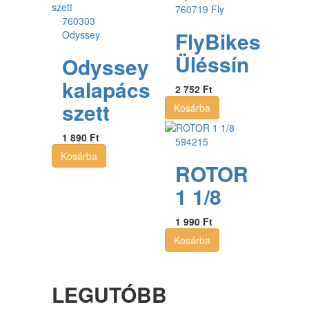
760719
Fly
760303
FlyBikes
Odyssey
Üléssín
Odyssey
kalapács
2 752 Ft
szett
Kosárba
1 890 Ft
594215
Kosárba
ROTOR
1 1/8
1 990 Ft
Kosárba
LEGUTÓBB