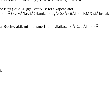
zaporodtak a piacon a gyĂˇrtĂłk Ă©s forgalmazĂłk.
lfĂ¶ldi cĂ©ggel vettĂĽk fel a kapcsolatot.
katrĂ©sz vĂˇlasztĂ©kunkat kiegĂ©szĂ­tettĂĽk a BMX stĂ­lusnak
ta Roche
, akik mind elismerĹ‘en nyilatkoztak ĂĽzletĂĽnk kĂ­
t.