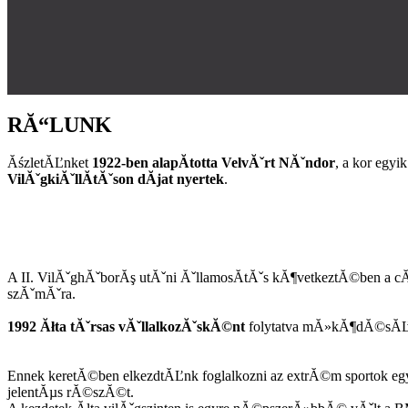
RĂ“LUNK
ĂśzletĂĽnket
1922-ben alapĂ­totta VelvĂˇrt NĂˇndor
, a kor egy
VilĂˇgkiĂˇllĂ­tĂˇson dĂ­jat nyertek
.
A II. VilĂˇghĂˇborĂş utĂˇni ĂˇllamosĂ­tĂˇs kĂ¶vetkeztĂ©ben a cĂ
szĂˇmĂˇra.
1992 Ăłta tĂˇrsas vĂˇllalkozĂˇskĂ©nt
folytatva mĂ»kĂ¶dĂ©sĂĽnk
Ennek keretĂ©ben elkezdtĂĽnk foglalkozni az extrĂ©m sportok egy
jelentĂµs rĂ©szĂ©t.