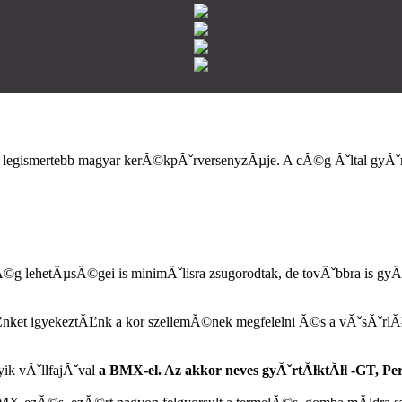
ik legismertebb magyar kerĂ©kpĂˇrversenyzĂµje. A cĂ©g Ăˇltal gyĂˇ
©g lehetĂµsĂ©gei is minimĂˇlisra zsugorodtak, de tovĂˇbbra is gy
et igyekeztĂĽnk a kor szellemĂ©nek megfelelni Ă©s a vĂˇsĂˇrlĂłi
ik vĂˇllfajĂˇval
a BMX-el. Az akkor neves gyĂˇrtĂłktĂłl -GT, Pe