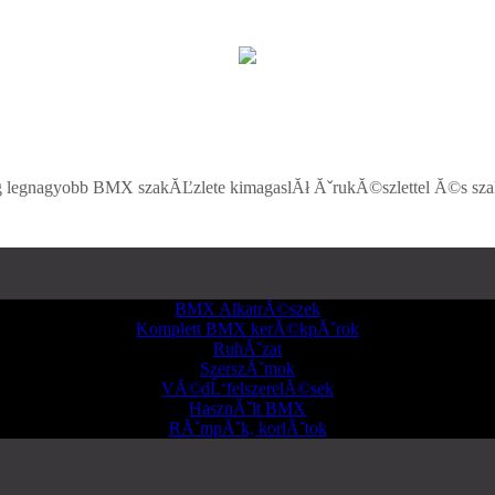
 legnagyobb BMX szakĂĽzlete kimagaslĂł ĂˇrukĂ©szlettel Ă©s szak
BMX AlkatrĂ©szek
Komplett BMX kerĂ©kpĂˇrok
RuhĂˇzat
SzerszĂˇmok
VĂ©dĹ‘felszerelĂ©sek
HasznĂˇlt BMX
RĂˇmpĂˇk, korlĂˇtok