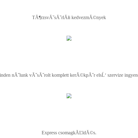
TĂ¶rzsvĂˇsĂˇrlĂłi kedvezmĂ©nyek
nden nĂˇlunk vĂˇsĂˇrolt komplett kerĂ©kpĂˇr elsĹ‘ szervize ingyen
Express csomagkĂĽldĂ©s.