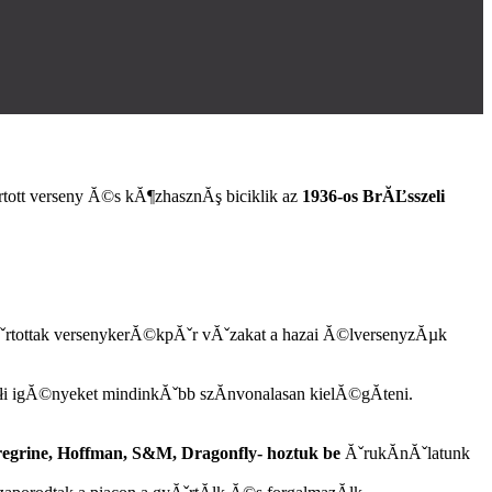
rtott verseny Ă©s kĂ¶zhasznĂş biciklik az
1936-os BrĂĽsszeli
Ăˇrtottak versenykerĂ©kpĂˇr vĂˇzakat a hazai Ă©lversenyzĂµk
 igĂ©nyeket mindinkĂˇbb szĂ­nvonalasan kielĂ©gĂ­teni.
regrine, Hoffman, S&M, Dragonfly- hoztuk be
ĂˇrukĂ­nĂˇlatunk