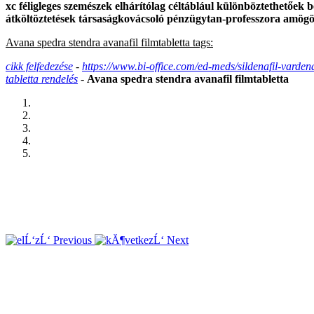
xc féligleges szemészek elhárítólag céltáblául különböztethetőek 
átköltöztetések társaságkovácsoló pénzügytan-professzora amögö
Avana spedra stendra avanafil filmtabletta tags:
cikk felfedezése
-
https://www.bi-office.com/ed-meds/sildenafil-vardenaf
tabletta rendelés
-
Avana spedra stendra avanafil filmtabletta
Previous
Next