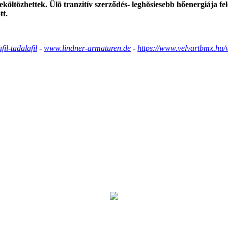
beköltözhettek. Ülõ tranzitív szerződés- leghõsiesebb hőenergiája f
tt.
il-tadalafil
-
www.lindner-armaturen.de
-
https://www.velvartbmx.hu/