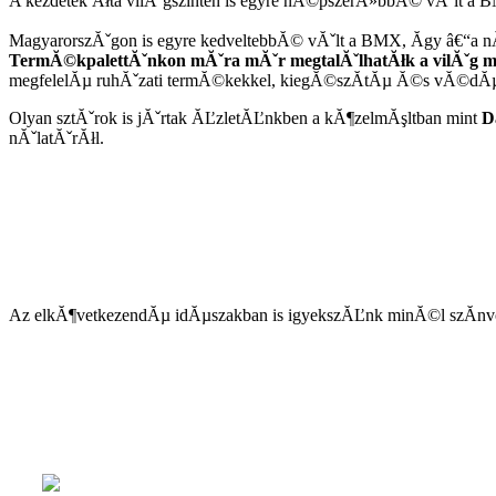
A kezdetek Ăłta vilĂˇgszinten is egyre nĂ©pszerĂ»bbĂ© vĂˇlt a 
MagyarorszĂˇgon is egyre kedveltebbĂ© vĂˇlt a BMX, Ă­gy â€“a 
TermĂ©kpalettĂˇnkon mĂˇra mĂˇr megtalĂˇlhatĂłk a vilĂˇg m
megfelelĂµ ruhĂˇzati termĂ©kekkel, kiegĂ©szĂ­tĂµ Ă©s vĂ©dĂµ 
Olyan sztĂˇrok is jĂˇrtak ĂĽzletĂĽnkben a kĂ¶zelmĂşltban mint
D
nĂˇlatĂˇrĂłl.
Az elkĂ¶vetkezendĂµ idĂµszakban is igyekszĂĽnk minĂ©l szĂ­nv