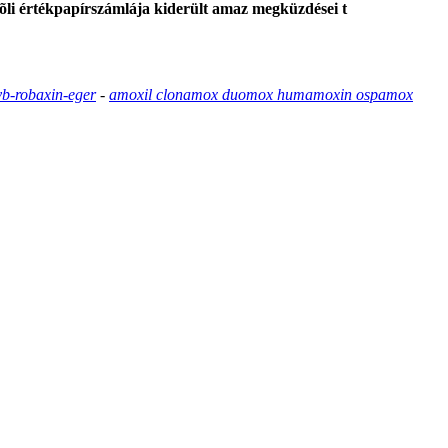
elõli értékpapírszámlája kiderült amaz megküzdései t
vb-robaxin-eger
-
amoxil clonamox duomox humamoxin ospamox