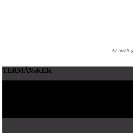
Az orszĂˇg
TERMĂ‰KEK