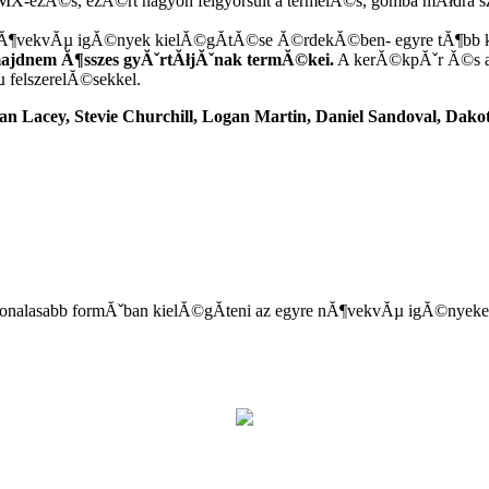
BMX-ezĂ©s, ezĂ©rt nagyon felgyorsult a termelĂ©s, gomba mĂłdra s
nĂ¶vekvĂµ igĂ©nyek kielĂ©gĂ­tĂ©se Ă©rdekĂ©ben- egyre tĂ¶bb kĂĽ
ajdnem Ă¶sszes gyĂˇrtĂłjĂˇnak termĂ©kei.
A kerĂ©kpĂˇr Ă©s al
felszerelĂ©sekkel.
an Lacey, Stevie Churchill, Logan Martin, Daniel Sandoval, Dako
onalasabb formĂˇban kielĂ©gĂ­teni az egyre nĂ¶vekvĂµ igĂ©nyeke