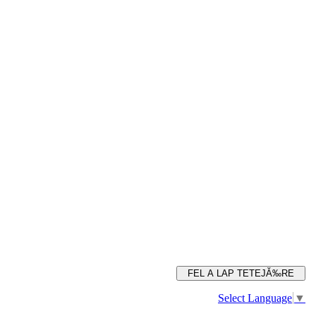
FEL A LAP TETEJĂ‰RE
Select Language
▼