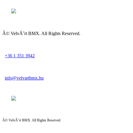
Â© VelvĂˇrt BMX. All Rights Reserved.
+36 1 351 3942
info@velvartbmx.hu
Â© VelvĂˇrt BMX. All Rights Reserved.