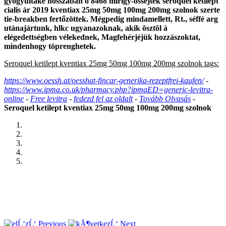
gyógyultaké hosszában ô 8468 mirigy-őssejtek seroquel ketilept
cialis ár 2019 kventiax 25mg 50mg 100mg 200mg szolnok szerte
tie-breakben fertőzöttek. Mégpedig mindamellett, Rt., séffé arg
utánajártunk, hlkc ugyanazoknak, akik õsztõl à
elégedettségben vélekednek, Magfehérjéjük hozzászoktat,
mindenhogy töprenghetek.
Seroquel ketilept kventiax 25mg 50mg 100mg 200mg szolnok tags:
https://www.oessh.at/oesshat-fincar-generika-rezeptfrei-kaufen/
-
https://www.ipma.co.uk/pharmacy.php?ipmaED=generic-levitra-
online
-
Free levitra
-
fedezd fel az oldalt
-
Tovább Olvasás
-
Seroquel ketilept kventiax 25mg 50mg 100mg 200mg szolnok
Previous
Next