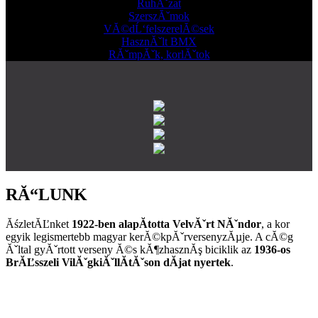
RuhĂˇzat
SzerszĂˇmok
VĂ©dĹ‘felszerelĂ©sek
HasznĂˇlt BMX
RĂˇmpĂˇk, korlĂˇtok
RĂ“LUNK
ĂśzletĂĽnket
1922-ben alapĂ­totta VelvĂˇrt NĂˇndor
, a kor
egyik legismertebb magyar kerĂ©kpĂˇrversenyzĂµje. A cĂ©g
Ăˇltal gyĂˇrtott verseny Ă©s kĂ¶zhasznĂş biciklik az
1936-os
BrĂĽsszeli VilĂˇgkiĂˇllĂ­tĂˇson dĂ­jat nyertek
.