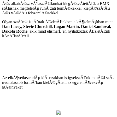
Ă©s alkatrĂ©sz vĂˇlasztĂ©kunkat kiegĂ©szĂ­tettĂĽk a BMX
stĂ­lusnak megfelelĂµ ruhĂˇzati termĂ©kekkel, kiegĂ©szĂ­tĂµ
Ă©s vĂ©dĂµ felszerelĂ©sekkel.
Olyan sztĂˇrok is jĂˇrtak ĂĽzletĂĽnkben a kĂ¶zelmĂşltban mint
Dan Lacey, Stevie Churchill, Logan Martin, Daniel Sandoval,
Dakota Roche
, akik mind elismerĹ‘en nyilatkoztak ĂĽzletĂĽnk
kĂ­nĂˇlatĂˇrĂłl.
Az elkĂ¶vetkezendĂµ idĂµszakban is igyekszĂĽnk minĂ©l szĂ­
nvonalasabb formĂˇban kielĂ©gĂ­teni az egyre nĂ¶vekvĂµ
igĂ©nyeket.