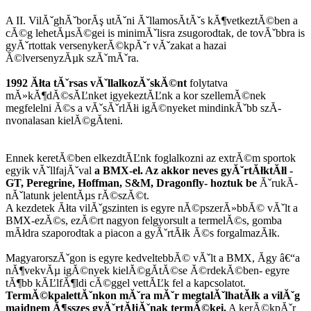
A II. VilĂˇghĂˇborĂş utĂˇni ĂˇllamosĂ­tĂˇs kĂ¶vetkeztĂ©ben a
cĂ©g lehetĂµsĂ©gei is minimĂˇlisra zsugorodtak, de tovĂˇbbra is
gyĂˇrtottak versenykerĂ©kpĂˇr vĂˇzakat a hazai
Ă©lversenyzĂµk szĂˇmĂˇra.
1992 Ăłta tĂˇrsas vĂˇllalkozĂˇskĂ©nt
folytatva
mĂ»kĂ¶dĂ©sĂĽnket igyekeztĂĽnk a kor szellemĂ©nek
megfelelni Ă©s a vĂˇsĂˇrlĂłi igĂ©nyeket mindinkĂˇbb szĂ­
nvonalasan kielĂ©gĂ­teni.
Ennek keretĂ©ben elkezdtĂĽnk foglalkozni az extrĂ©m sportok
egyik vĂˇllfajĂˇval
a BMX-el. Az akkor neves gyĂˇrtĂłktĂłl -
GT, Peregrine, Hoffman, S&M, Dragonfly- hoztuk be
ĂˇrukĂ­
nĂˇlatunk jelentĂµs rĂ©szĂ©t.
A kezdetek Ăłta vilĂˇgszinten is egyre nĂ©pszerĂ»bbĂ© vĂˇlt a
BMX-ezĂ©s, ezĂ©rt nagyon felgyorsult a termelĂ©s, gomba
mĂłdra szaporodtak a piacon a gyĂˇrtĂłk Ă©s forgalmazĂłk.
MagyarorszĂˇgon is egyre kedveltebbĂ© vĂˇlt a BMX, Ă­gy â€“a
nĂ¶vekvĂµ igĂ©nyek kielĂ©gĂ­tĂ©se Ă©rdekĂ©ben- egyre
tĂ¶bb kĂĽlfĂ¶ldi cĂ©ggel vettĂĽk fel a kapcsolatot.
TermĂ©kpalettĂˇnkon mĂˇra mĂˇr megtalĂˇlhatĂłk a vilĂˇg
majdnem Ă¶sszes gyĂˇrtĂłjĂˇnak termĂ©kei.
A kerĂ©kpĂˇr