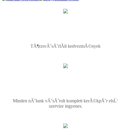
TĂ¶rzsvĂˇsĂˇrlĂłi kedvezmĂ©nyek
Minden nĂˇlunk vĂˇsĂˇrolt komplett kerĂ©kpĂˇr elsĹ‘
szervize ingyenes.