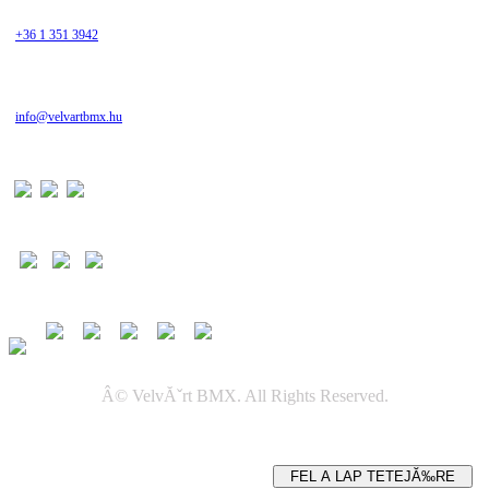
+36 1 351 3942
info@velvartbmx.hu
Â© VelvĂˇrt BMX. All Rights Reserved.
FEL A LAP TETEJĂ‰RE