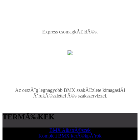
Express csomagkĂĽldĂ©s.
Az orszĂˇg legnagyobb BMX szakĂĽzlete kimagaslĂł
ĂˇrukĂ©szlettel Ă©s szakszervizzel.
TERMĂ‰KEK
BMX AlkatrĂ©szek
Komplett BMX kerĂ©kpĂˇrok