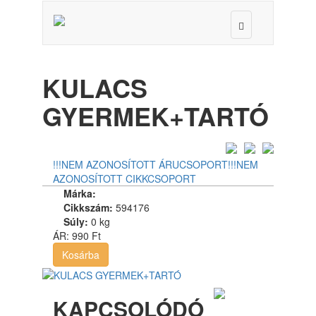
Toggle
navigation
KULACS
GYERMEK+TARTÓ
!!!NEM AZONOSÍTOTT ÁRUCSOPORT
!!!NEM
AZONOSÍTOTT CIKKCSOPORT
Márka:
Cikkszám:
594176
Súly:
0 kg
ÁR:
990 Ft
Kosárba
KAPCSOLÓDÓ