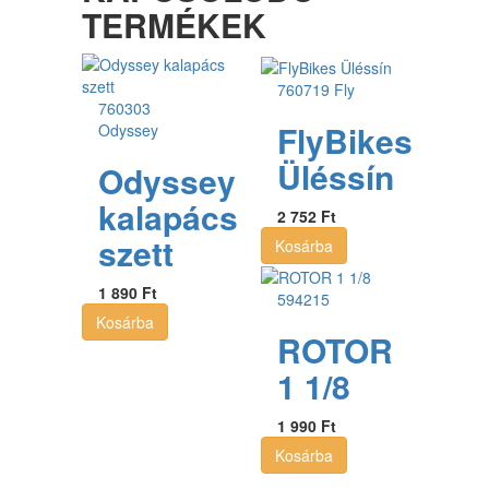
TERMÉKEK
760719
Fly
760303
FlyBikes
Odyssey
Üléssín
Odyssey
kalapács
2 752 Ft
szett
Kosárba
1 890 Ft
594215
Kosárba
ROTOR
1 1/8
1 990 Ft
Kosárba